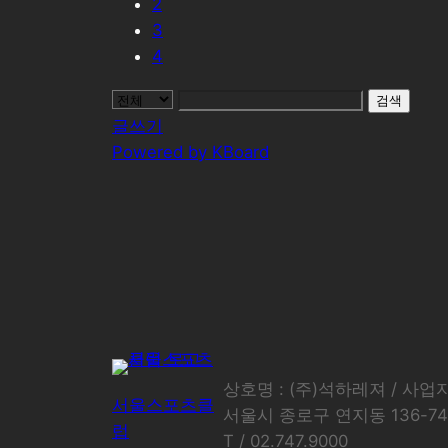
2
3
4
검색
글쓰기
Powered by KBoard
상호명 : (주)석하레져 / 사업자등
서울스포츠클
서울시 종로구 연지동 136-
럽
T / 02.747.9000