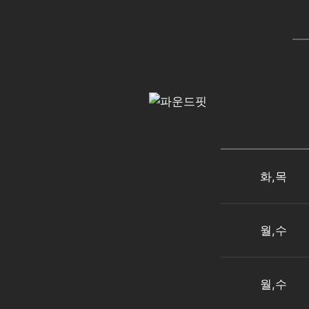
화,목
월,수
월,수