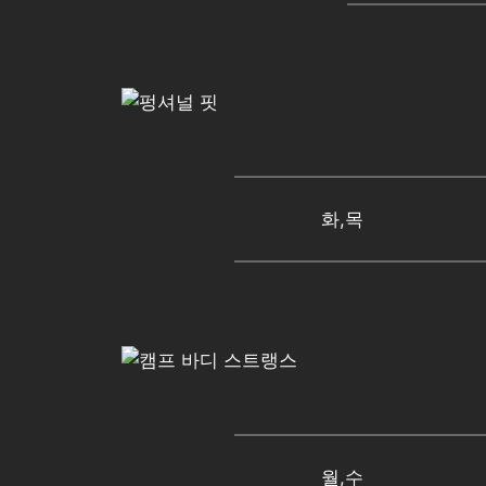
화,목
월,수