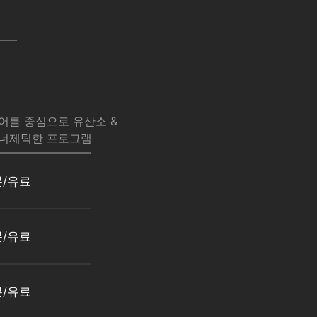
어를 중심으로 유산소 &
에너제틱한 프로그램
분/유료
분/유료
분/유료